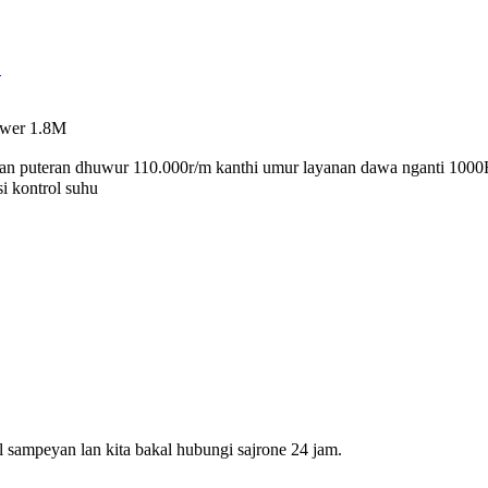
6
ower 1.8M
an puteran dhuwur 110.000r/m kanthi umur layanan dawa nganti 1000H;
i kontrol suhu
 sampeyan lan kita bakal hubungi sajrone 24 jam.