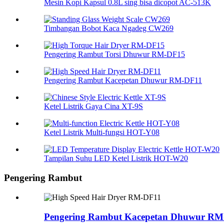
Mesin Kopi Kapsul 0.8L sing bisa dicopot AC-513K
Timbangan Bobot Kaca Ngadeg CW269
Pengering Rambut Torsi Dhuwur RM-DF15
Pengering Rambut Kacepetan Dhuwur RM-DF11
Ketel Listrik Gaya Cina XT-9S
Ketel Listrik Multi-fungsi HOT-Y08
Tampilan Suhu LED Ketel Listrik HOT-W20
Pengering Rambut
Pengering Rambut Kacepetan Dhuwur RM