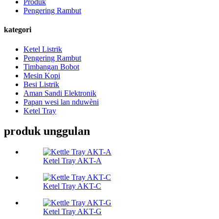
Produk
Pengering Rambut
kategori
Ketel Listrik
Pengering Rambut
Timbangan Bobot
Mesin Kopi
Besi Listrik
Aman Sandi Elektronik
Papan wesi lan nduwèni
Ketel Tray
produk unggulan
Ketel Tray AKT-A
Ketel Tray AKT-C
Ketel Tray AKT-G