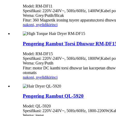
Model: RM-DF11
Spesifikasi: 220V-240V~, 50Hz/60Hz, 1400W;Kabel p
Werna: Grey/Putih/Blcak
Fitur: 360 Magnetik ironing tuyere apparatus;torsi dhu
nakoni, nyelidiki
rinci
Pengering Rambut Torsi Dhuwur RM-DF1
Model: RM-DF15
Spesifikasi: 220V-240V~, 50Hz/60Hz, 1800W;Kabel p
Werna: Grey/Putih
Fitur: motor DC kanthi torsi dhuwur lan kacepetan dhuwu
otomatis
nakoni, nyelidiki
rinci
Pengering Rambut QL-5920
Model: QL-5920
Spesifikasi: 220V-240V~, 50Hz/60Hz, 1800-2200W;Ka
Werna: ireng