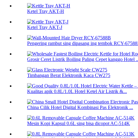
Ketel Tray AKT-H
Ketel Tray AKT-J
Pengering rambut sing dipasang ing tembok RCY-6758
Grosir Ceret Listrik Boiling Paling Cepet kanggo Hotel ..
Timbangan Berat Elektronik Kaca CW275
Kualitas apik 0.8L/1.0L Hotel Ketel Air Listrik &...
China Cilik Hotel Digital Kombinasi Pas Elektronik ...
Mesin Kopi Kapsul 0.6L sing bisa dicopot AC-514K