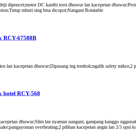
 driji dipencet;motor DC kanthi torsi dhuwur lan kacepetan dhuwur;Prot
nion;Tutup mburi sing bisa dicopot;Nangani Rotatable
ok RCY-67588B
sien lan kacepetan dhuwur;Dipasang ing tembok;ngalih safety mikro;2 pi
k hotel RCY-568
n kacepetan dhuwur;Slim lan nyaman nangani, gampang kanggo nggunak
akake;pangayoman overheating;2 pilihan kacepetan angin lan 2/3 opsi k