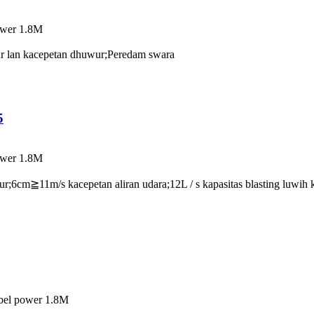
ower 1.8M
wur lan kacepetan dhuwur;Peredam swara
5
ower 1.8M
r;6cm≧11m/s kacepetan aliran udara;12L / s kapasitas blasting luwih 
bel power 1.8M