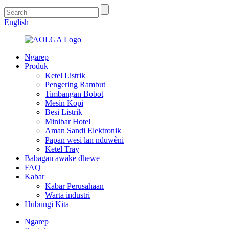
English
Ngarep
Produk
Ketel Listrik
Pengering Rambut
Timbangan Bobot
Mesin Kopi
Besi Listrik
Minibar Hotel
Aman Sandi Elektronik
Papan wesi lan nduwèni
Ketel Tray
Babagan awake dhewe
FAQ
Kabar
Kabar Perusahaan
Warta industri
Hubungi Kita
Ngarep