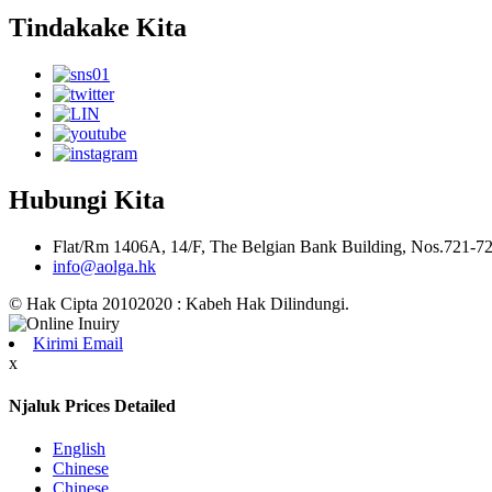
Tindakake Kita
Hubungi Kita
Flat/Rm 1406A, 14/F, The Belgian Bank Building, Nos.721-
info@aolga.hk
© Hak Cipta 20102020 : Kabeh Hak Dilindungi.
Kirimi Email
x
Njaluk Prices Detailed
English
Chinese
Chinese