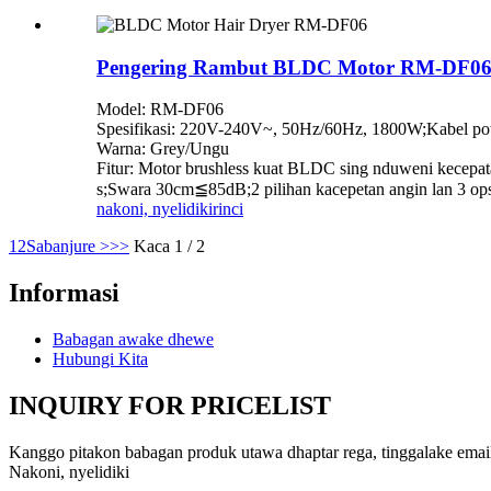
Pengering Rambut BLDC Motor RM-DF0
Model: RM-DF06
Spesifikasi: 220V-240V~, 50Hz/60Hz, 1800W;Kabel p
Warna: Grey/Ungu
Fitur: Motor brushless kuat BLDC sing nduweni kecepat
s;Swara 30cm≦85dB;2 pilihan kacepetan angin lan 3 ops
nakoni, nyelidiki
rinci
1
2
Sabanjure >
>>
Kaca 1 / 2
Informasi
Babagan awake dhewe
Hubungi Kita
INQUIRY FOR PRICELIST
Kanggo pitakon babagan produk utawa dhaptar rega, tinggalake email
Nakoni, nyelidiki