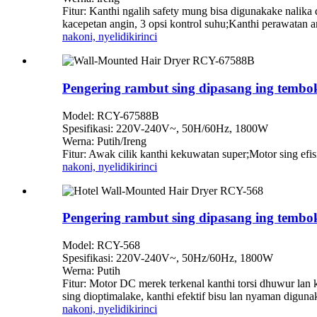
Fitur: Kanthi ngalih safety mung bisa digunakake nalika
kacepetan angin, 3 opsi kontrol suhu;Kanthi perawatan a
nakoni, nyelidiki
rinci
Pengering rambut sing dipasang ing temb
Model: RCY-67588B
Spesifikasi: 220V-240V~, 50H/60Hz, 1800W
Werna: Putih/Ireng
Fitur: Awak cilik kanthi kekuwatan super;Motor sing efi
nakoni, nyelidiki
rinci
Pengering rambut sing dipasang ing tembo
Model: RCY-568
Spesifikasi: 220V-240V~, 50Hz/60Hz, 1800W
Werna: Putih
Fitur: Motor DC merek terkenal kanthi torsi dhuwur la
sing dioptimalake, kanthi efektif bisu lan nyaman digun
nakoni, nyelidiki
rinci