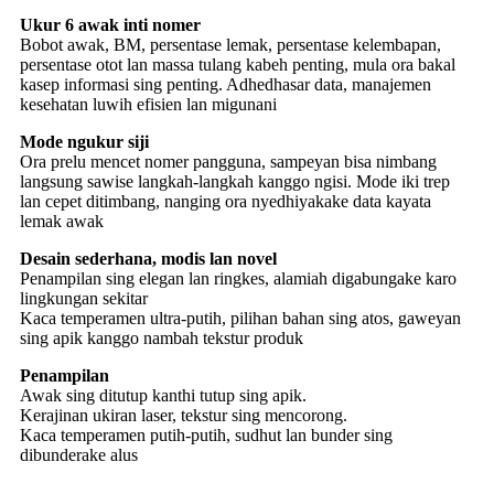
Ukur 6 awak inti
nomer
Bobot awak, BM, persentase lemak, persentase kelembapan,
persentase otot lan massa tulang kabeh penting, mula ora bakal
kasep informasi sing penting. Adhedhasar data, manajemen
kesehatan luwih efisien lan migunani
Mode ngukur siji
Ora prelu mencet nomer pangguna, sampeyan bisa nimbang
langsung sawise langkah-langkah kanggo ngisi. Mode iki trep
lan cepet ditimbang, nanging ora nyedhiyakake data kayata
lemak awak
Desain sederhana, modis lan novel
Penampilan sing elegan lan ringkes, alamiah digabungake karo
lingkungan sekitar
Kaca temperamen ultra-putih, pilihan bahan sing atos, gaweyan
sing apik kanggo nambah tekstur produk
Penampilan
Awak sing ditutup kanthi tutup sing apik.
Kerajinan ukiran laser, tekstur sing mencorong.
Kaca temperamen putih-putih, sudhut lan bunder sing
dibunderake alus