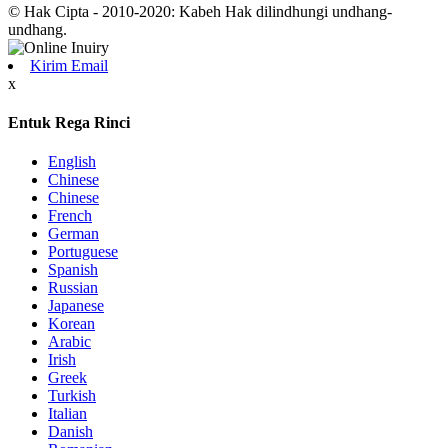
© Hak Cipta - 2010-2020: Kabeh Hak dilindhungi undhang-
undhang.
Kirim Email
x
Entuk Rega Rinci
English
Chinese
Chinese
French
German
Portuguese
Spanish
Russian
Japanese
Korean
Arabic
Irish
Greek
Turkish
Italian
Danish