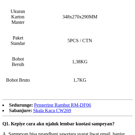
Ukuran
Karton
348x270x290MM
Master
Paket
5PCS / CTN
Standar
Bobot
1,38KG
Bersih
Bobot Bruto
1,7KG
Sedurunge:
Pengering Rambut RM-DF06
Sabanjure:
Skala Kaca CW269
Q1. Kepiye cara aku njaluk lembar kuotasi sampeyan?
A. Sampeyan bisa ngandhani sawetara syarat liwat email, banjur