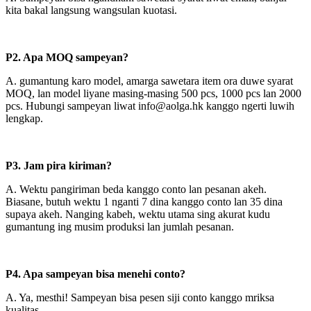
kita bakal langsung wangsulan kuotasi.
P2
. Apa MOQ sampeyan?
A. gumantung karo model, amarga sawetara item ora duwe syarat
MOQ, lan model liyane masing-masing 500 pcs, 1000 pcs lan 2000
pcs. Hubungi sampeyan liwat info@aolga.hk kanggo ngerti luwih
lengkap.
P3. Jam pira kiriman?
A. Wektu pangiriman beda kanggo conto lan pesanan akeh.
Biasane, butuh wektu 1 nganti 7 dina kanggo conto lan 35 dina
supaya akeh. Nanging kabeh, wektu utama sing akurat kudu
gumantung ing musim produksi lan jumlah pesanan.
P4. Apa sampeyan bisa menehi conto?
A. Ya, mesthi! Sampeyan bisa pesen siji conto kanggo mriksa
kualitas.