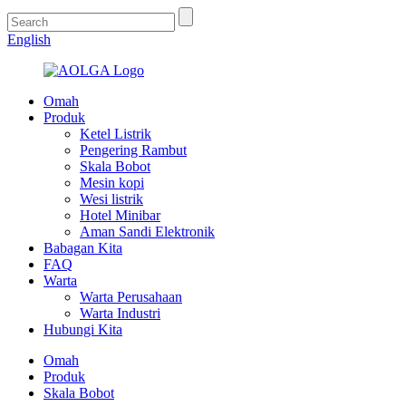
English
Omah
Produk
Ketel Listrik
Pengering Rambut
Skala Bobot
Mesin kopi
Wesi listrik
Hotel Minibar
Aman Sandi Elektronik
Babagan Kita
FAQ
Warta
Warta Perusahaan
Warta Industri
Hubungi Kita
Omah
Produk
Skala Bobot