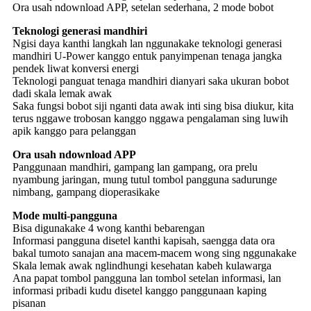
Ora usah ndownload APP, setelan sederhana, 2 mode bobot
Teknologi generasi mandhiri
Ngisi daya kanthi langkah lan nggunakake teknologi generasi
mandhiri U-Power kanggo entuk panyimpenan tenaga jangka
pendek liwat konversi energi
Teknologi panguat tenaga mandhiri dianyari saka ukuran bobot
dadi skala lemak awak
Saka fungsi bobot siji nganti data awak inti sing bisa diukur, kita
terus nggawe trobosan kanggo nggawa pengalaman sing luwih
apik kanggo para pelanggan
Ora usah ndownload APP
Panggunaan mandhiri, gampang lan gampang, ora prelu
nyambung jaringan, mung tutul tombol pangguna sadurunge
nimbang, gampang dioperasikake
Mode multi-pangguna
Bisa digunakake 4 wong kanthi bebarengan
Informasi pangguna disetel kanthi kapisah, saengga data ora
bakal tumoto sanajan ana macem-macem wong sing nggunakake
Skala lemak awak nglindhungi kesehatan kabeh kulawarga
Ana papat tombol pangguna lan tombol setelan informasi, lan
informasi pribadi kudu disetel kanggo panggunaan kaping
pisanan